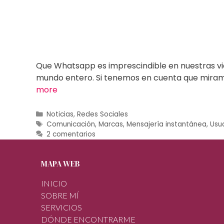
Que Whatsapp es imprescindible en nuestras vid
mundo entero. Si tenemos en cuenta que miramos
more
Noticias
,
Redes Sociales
Comunicación
,
Marcas
,
Mensajería instantánea
,
Usu
2 comentarios
MAPA WEB
INICIO
SOBRE MÍ
SERVICIOS
DÓNDE ENCONTRARME