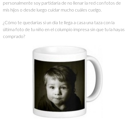
personalmente soy partidaria de no llenar la red con fotos de
mis hijos o desde luego cuidar mucho cuáles cuelgo.
¿Cómo te quedarías si un día te llega a casa una taza con la
última foto de tu niño en el columpio impresa sin que tu la hayas
comprado?