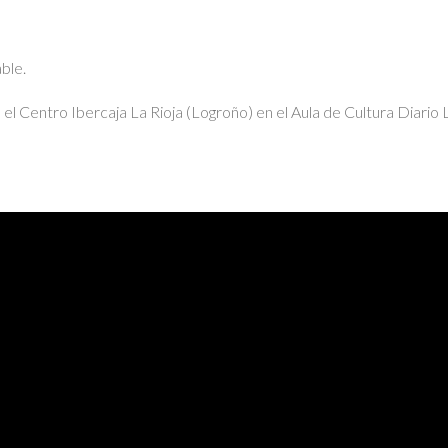
ble.
el Centro Ibercaja La Rioja (Logroño) en el Aula de Cultura Diario 