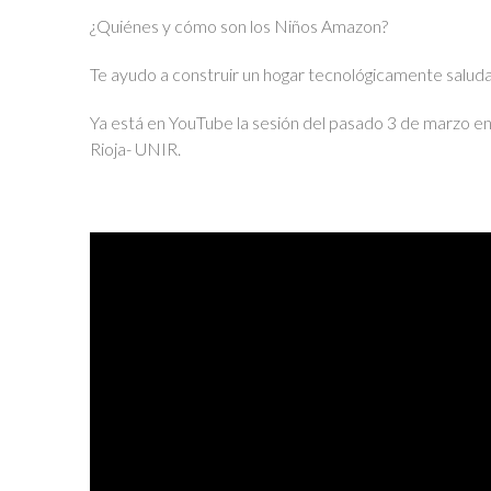
¿Quiénes y cómo son los Niños Amazon?
Te ayudo a construir un hogar tecnológicamente saluda
Ya está en YouTube la sesión del pasado 3 de marzo en 
Rioja- UNIR.