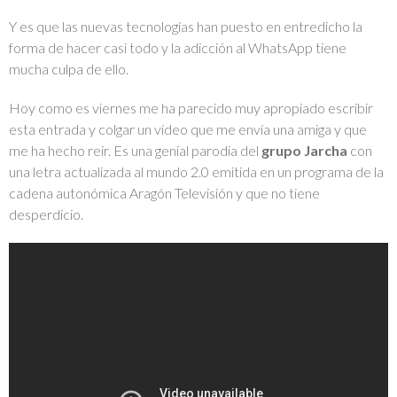
Y es que las nuevas tecnologías han puesto en entredicho la
forma de hacer casi todo y la adicción al WhatsApp tiene
mucha culpa de ello.
Hoy como es viernes me ha parecido muy apropiado escribir
esta entrada y colgar un vídeo que me envía una amiga y que
me ha hecho reir. Es una genial parodia del
grupo Jarcha
con
una letra actualizada al mundo 2.0 emitida en un programa de la
cadena autonómica Aragón Televisión y que no tiene
desperdicio.