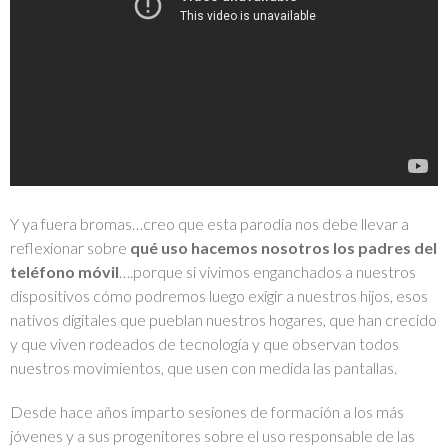
Y ya fuera bromas…creo que esta parodia nos debe llevar a
reflexionar sobre
qué uso hacemos nosotros los padres del
teléfono móvil
….porque si vivimos enganchados a nuestros
dispositivos cómo podremos luego exigir a nuestros hijos, esos
nativos digitales que pueblan nuestros hogares, que han crecido
y que viven rodeados de tecnología y que observan todos
nuestros movimientos, que usen con medida las pantallas.
Desde hace años imparto sesiones de formación a los más
jóvenes y a sus progenitores sobre el uso responsable de las