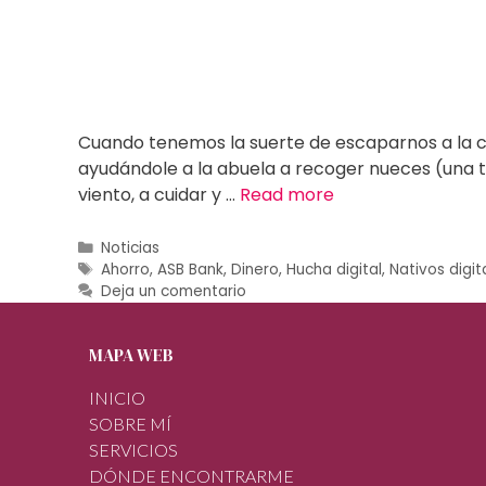
Cuando tenemos la suerte de escaparnos a la c
ayudándole a la abuela a recoger nueces (una ta
viento, a cuidar y …
Read more
Noticias
Ahorro
,
ASB Bank
,
Dinero
,
Hucha digital
,
Nativos digit
Deja un comentario
MAPA WEB
INICIO
SOBRE MÍ
SERVICIOS
DÓNDE ENCONTRARME