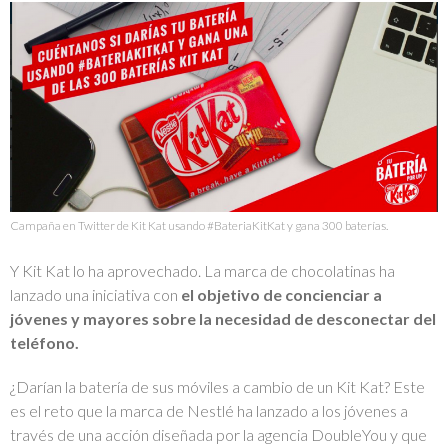
Campaña en Twitter de Kit Kat usando #BateriaKitKat y gana 300 baterías.
Y Kit Kat lo ha aprovechado. La marca de chocolatinas ha
lanzado una iniciativa con
el objetivo de concienciar a
jóvenes y mayores sobre la necesidad de desconectar del
teléfono.
¿Darían la batería de sus móviles a cambio de un Kit Kat? Este
es el reto que la marca de Nestlé ha lanzado a los jóvenes a
través de una acción diseñada por la agencia DoubleYou y que