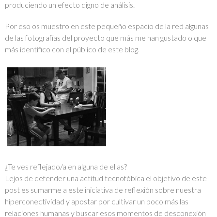
produciendo un efecto digno de análisis.
Por eso os muestro en este pequeño espacio de la red algunas
de las fotografías del proyecto que más me han gustado o que
más identifico con el público de este blog.
¿Te ves reflejado/a en alguna de ellas?
Lejos de defender una actitud tecnofóbica el objetivo de este
post es sumarme a este iniciativa de reflexión sobre nuestra
hiperconectividad y apostar por cultivar un poco más las
relaciones humanas y buscar esos momentos de desconexión