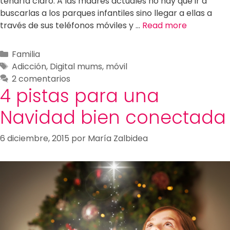
tendría claro. A las madres actuales no hay que ir a
buscarlas a los parques infantiles sino llegar a ellas a
través de sus teléfonos móviles y …
Read more
Familia
Adicción
,
Digital mums
,
móvil
2 comentarios
4 pistas para una
Navidad bien conectada
6 diciembre, 2015
por
María Zalbidea