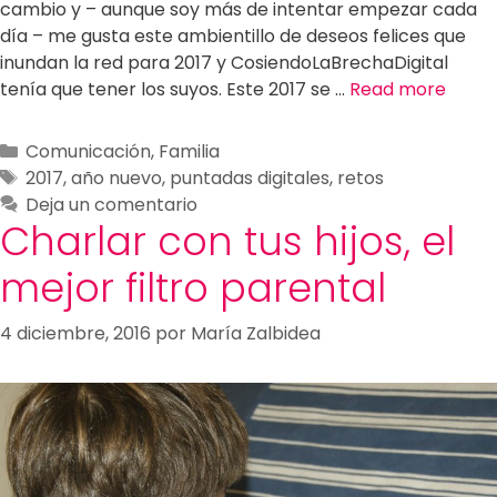
cambio y – aunque soy más de intentar empezar cada
día – me gusta este ambientillo de deseos felices que
inundan la red para 2017 y CosiendoLaBrechaDigital
tenía que tener los suyos. Este 2017 se …
Read more
Comunicación
,
Familia
2017
,
año nuevo
,
puntadas digitales
,
retos
Deja un comentario
Charlar con tus hijos, el
mejor filtro parental
4 diciembre, 2016
por
María Zalbidea