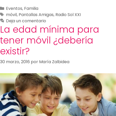
Eventos
,
Familia
móvil
,
Pantallas Amigas
,
Radio Sol XXI
Deja un comentario
La edad mínima para
tener móvil ¿debería
existir?
30 marzo, 2016
por
María Zalbidea